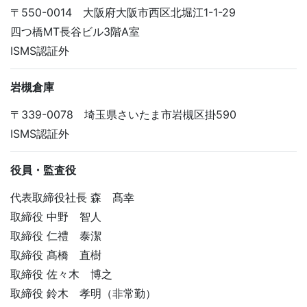
〒550-0014 大阪府大阪市西区北堀江1-1-29
四つ橋MT長谷ビル3階A室
ISMS認証外
岩槻倉庫
〒339-0078 埼玉県さいたま市岩槻区掛590
ISMS認証外
役員・監査役
代表取締役社長 森 髙幸
取締役 中野 智人
取締役 仁禮 泰潔
取締役 髙橋 直樹
取締役 佐々木 博之
取締役 鈴木 孝明（非常勤）